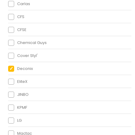
Carlas
CFS
CFSE
Chemical Guys
Cover Styl'
Deconix
EliteX
JINBO
KPMF
LG
Mactac