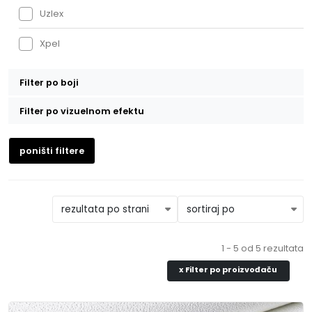
Uzlex
Xpel
Filter po boji
Bela
Filter po vizuelnom efektu
Mat
poništi filtere
1 - 5 od 5 rezultata
x
Filter po proizvođaču