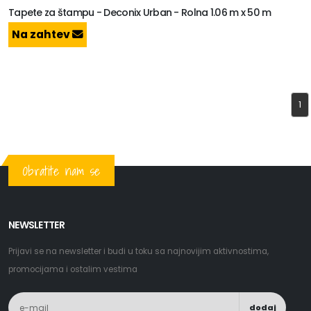
Tapete za štampu - Deconix Urban - Rolna 1.06 m x 50 m
Na zahtev
1
Obratite nam se
NEWSLETTER
Prijavi se na newsletter i budi u toku sa najnovijim aktivnostima,
promocijama i ostalim vestima
dodaj