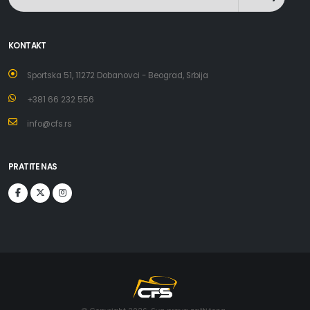
KONTAKT
Sportska 51, 11272 Dobanovci - Beograd, Srbija
+381 66 232 556
info@cfs.rs
PRATITE NAS