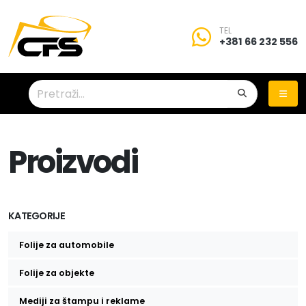
TEL
+381 66 232 556
Proizvodi
KATEGORIJE
Folije za automobile
Folije za zatamnjivanje stakala
Folije za objekte
Zaštitne folije za stakla
Mediji za štampu i reklame
Auto folije za promenu boje