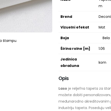
m
Brend
Deconi
Vizuelni efekat
Mat
Boja
Bela
za štampu
.
Širina rolne [m]
1.06
Jedinica
kom
obračuna
Opis
Laso
je reljefna tapeta za št
možete dobiti personalizovanu
međunarodno akreditovanim pr
industriju tapeta. Poseduju vel