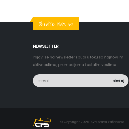
Obratite nam se
NEWSLETTER
Prijavi se na newsletter i budi u toku sa najnovijim
aktivnostima, promocijama i ostalim vestima
dodaj
© Copyright 2026. Sva prava zaštićena..