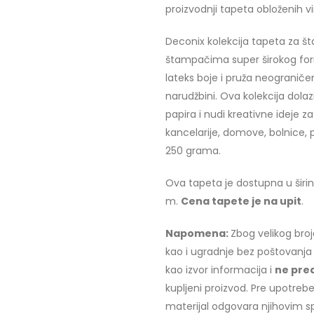
proizvodnji tapeta obloženih vi
Deconix kolekcija tapeta za š
štampačima super širokog forma
lateks boje i pruža neogranič
narudžbini. Ova kolekcija dolaz
papira i nudi kreativne ideje za
kancelarije, domove, bolnice, 
250 grama.
Ova tapeta je dostupna u širin
m.
Cena tapete je na upit
.
Napomena:
Zbog velikog bro
kao i ugradnje bez poštovanja
kao izvor informacija i
ne pred
kupljeni proizvod. Pre upotrebe
materijal odgovara njihovim 