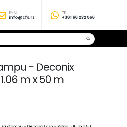
EMAIL
TEL
info@cfs.rs
+381 66 232 556
tampu - Deconix
 1.06 m x 50 m
 za štampu - Deconix Laso - Rolna 1.06 m x 50