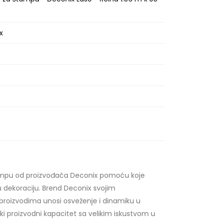
x
ampu od proizvođača Deconix pomoću koje
 dekoraciju. Brend Deconix svojim
oizvodima unosi osveženje i dinamiku u
iki proizvodni kapacitet sa velikim iskustvom u