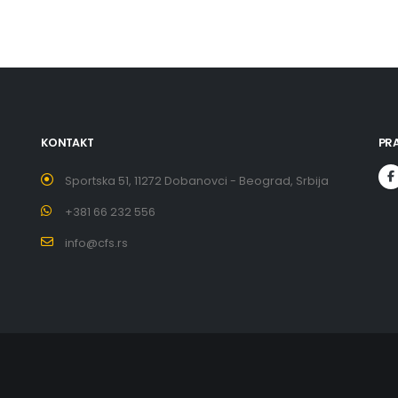
KONTAKT
PRA
Sportska 51, 11272 Dobanovci - Beograd, Srbija
+381 66 232 556
info@cfs.rs