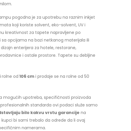
nilom.
tampu pogodna je za upotrebu na raznim inkjet
ta koji koriste solvent, eko-solvent, UV i
enu kreativnost za tapete napravljene po
i sa opcijama na bazi netkanog materijala ili
 dizajn enterijera za hotele, restorane,
prodavnice i ostale prostore. Tapete su debljine
i
rolne od
106 cm
i prodaje se na rolne od 50
ja mogućih upotreba, specifičnosti proizvoda
 profesionalnih standarda ovi podaci služe samo
stavljaju bilo kakvu vrstu garancije
na
 kupci bi sami trebalo da odrede da li ovaj
specifičnim namerama.