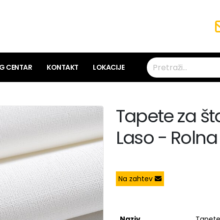
NG CENTAR
KONTAKT
LOKACIJE
Tapete za š
Laso - Rolna
Na zahtev
Naziv
Tapete