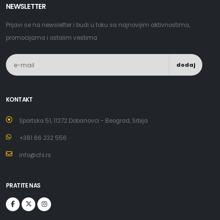
NEWSLETTER
Prijavi se na newsletter i budi u toku sa najnovijim aktivnostima,
promocijama i ostalim vestima
dodaj
KONTAKT
Sportska 51, 11272 Dobanovci - Beograd, Srbija
+381 66 232 556
info@cfs.rs
PRATITE NAS