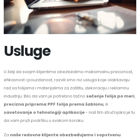
Usluge
U želji da svojim klijentima obezbedimo maksimalnu preciznost,
efikasnost i pouzdanost, razvili smo niz usluga koje olakšavaju
rad sa folijama i materijalima za zaštitu, dekoraciju i reklamnu
industriju. Bilo da vam je potrebno tačno
sečenje folija po meri
,
precizna priprema PPF folija prema šablonu
, ili
savetovanje o tehnologiji aplikacije
- naš tim stručnjaka je tu
da vam pruži podršku u svakom koraku.
Za
naše
redovne klijente obezbeđujemo i sopstvenu