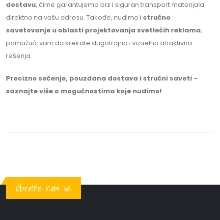
dostavu
, čime garantujemo brz i siguran transport materijala
direktno na vašu adresu. Takođe, nudimo i
stručno
savetovanje u oblasti projektovanja svetlećih reklama
,
pomažući vam da kreirate dugotrajna i vizuelno atraktivna
rešenja.
Precizno sečenje, pouzdana dostava i stručni saveti -
saznajte više o mogućnostima koje nudimo!
Obratite nam se