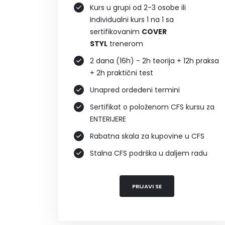
Kurs u grupi od 2-3 osobe ili
Individualni kurs 1 na 1 sa
sertifikovanim
COVER
STYL
trenerom
2 dana (16h) - 2h teorija + 12h praksa
+ 2h praktični test
Unapred ordeđeni termini
Sertifikat o položenom CFS kursu za
ENTERIJERE
Rabatna skala za kupovine u CFS
Stalna CFS podrška u daljem radu
PRIJAVI SE