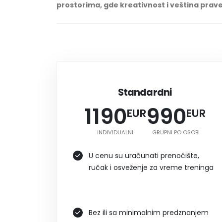
prostorima, gde kreativnost i veština prave
Standardni
1190
990
EUR
EUR
INDIVIDUALNI
GRUPNI PO OSOBI
U cenu su uračunati prenoćište,
ručak i osveženje za vreme treninga
Bez ili sa minimalnim predznanjem