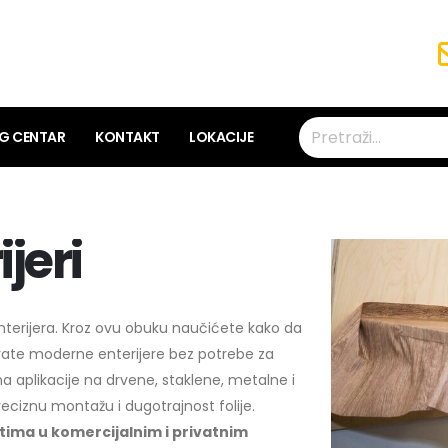
NG CENTAR
KONTAKT
LOKACIJE
jeri
enterijera. Kroz ovu obuku naučićete kako da
irate moderne enterijere bez potrebe za
 aplikacije na drvene, staklene, metalne i
reciznu montažu i dugotrajnost folije.
tima u komercijalnim i privatnim