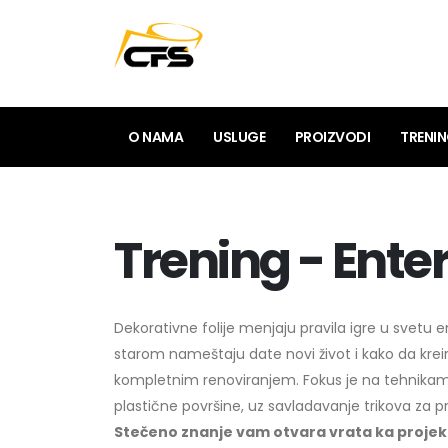
O NAMA
USLUGE
PROIZVODI
TRENI
Trening - Enteri
Dekorativne folije menjaju pravila igre u svetu 
starom nameštaju date novi život i kako da kre
kompletnim renoviranjem. Fokus je na tehnikama
plastične površine, uz savladavanje trikova za p
Stečeno znanje vam otvara vrata ka projek