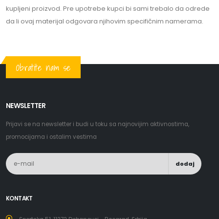
kupljeni proizvod. Pre upotrebe kupci bi sami trebalo da odrede
da li ovaj materijal odgovara njihovim specifičnim namerama.
Obratite nam se
NEWSLETTER
Prijavi se na newsletter i budi u toku sa najnovijim aktivnostima,
promocijama i ostalim vestima
dodaj
KONTAKT