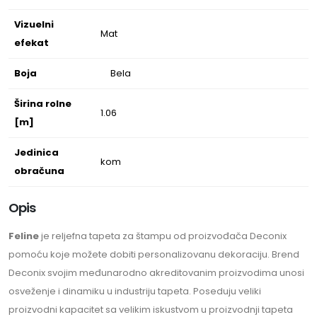
Vizuelni
Mat
efekat
Boja
Bela
Širina rolne
1.06
[m]
Jedinica
kom
obračuna
Opis
Feline
je reljefna tapeta za štampu od proizvođača Deconix
pomoću koje možete dobiti personalizovanu dekoraciju. Brend
Deconix svojim međunarodno akreditovanim proizvodima unosi
osveženje i dinamiku u industriju tapeta. Poseduju veliki
proizvodni kapacitet sa velikim iskustvom u proizvodnji tapeta