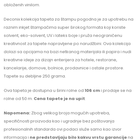
obloženih vinilom.
Deconix kolekcija tapeta za štampu pogodna je za upotrebu na
raznim inkjet štampačima super širokog formata koji koriste
solvent, eko-solvent, UV i lateks boje i pruža neograničenu
kreativnost za tapete napravljene po narudžbini. Ova kolekcija
dolazi sa opcijama na bazi netkanog materijala ili papira i nudi
kreativne ideje za dizajn enterijera za hotele, restorane,
kancelarije, domove, bolnice, prodavnice i ostale prostore.
Tapete su debljine 250 grama.
Ova tapeta je dostupna u širini
rolne od
106 cm
i prodaje se na
rolne od 50 m.
Cena tapete je na upit
.
Napomena:
Zbog velikog broja mogućih upotreba,
specifičnosti proizvoda kao i ugradnje bez poštovanja
profesionalnih standarda ovi podaci služe samo kao izvor
informacija i
ne predstavljaju bilo kakvu vrstu garancije
na