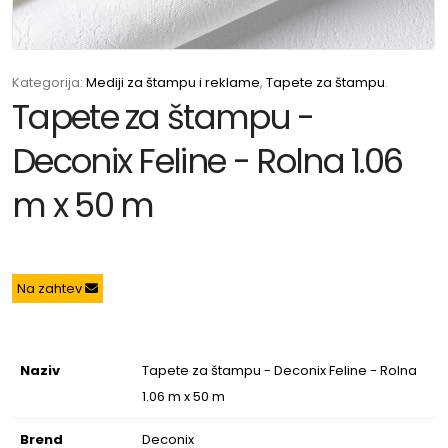
Kategorija:
Mediji za štampu i reklame
,
Tapete za štampu
.
Tapete za štampu -
Deconix Feline - Rolna 1.06
m x 50 m
Na zahtev
Naziv
Tapete za štampu - Deconix Feline - Rolna
1.06 m x 50 m
Brend
Deconix