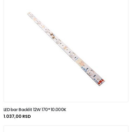
Metalik
Tamno Siva
Providna
Zelena
Saten
Zlatna
Sjaj
Žuta
Šljokice
LED bar Backlit 12W 170° 10.000K
1.037,00 RSD