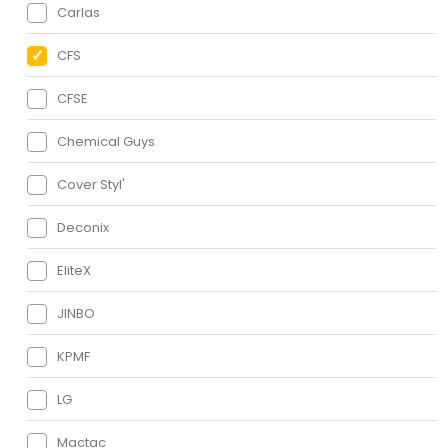
Carlas
CFS
CFSE
Chemical Guys
Cover Styl'
Deconix
EliteX
JINBO
KPMF
LG
Mactac