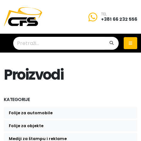
TEL
+381 66 232 556
Proizvodi
KATEGORIJE
Folije za automobile
Folije za zatamnjivanje stakala
Folije za objekte
Zaštitne folije za stakla
Mediji za štampu i reklame
Auto folije za promenu boje