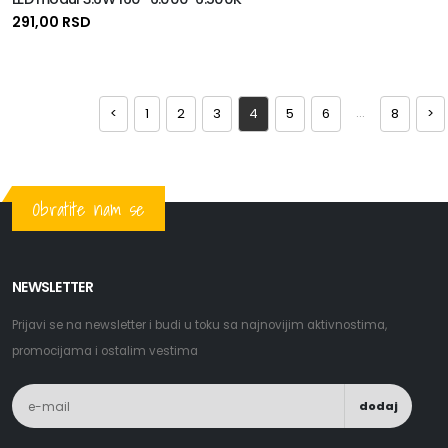
291,00 RSD
...
<
1
2
3
4
5
6
8
>
Obratite nam se
NEWSLETTER
Prijavi se na newsletter i budi u toku sa najnovijim aktivnostima,
promocijama i ostalim vestima
dodaj