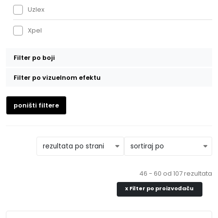
Uzlex
Xpel
Filter po boji
Bela
Filter po vizuelnom efektu
3D Karbon
Bež
poništi filtere
6D Karbon
Crna
Brušeni aluminijum
Crvena
Hrom
Ljubičasta
46 - 60 od 107 rezultata
Kameleon
Plava
x
Filter po proizvođaču
Mat
Svetlo Siva