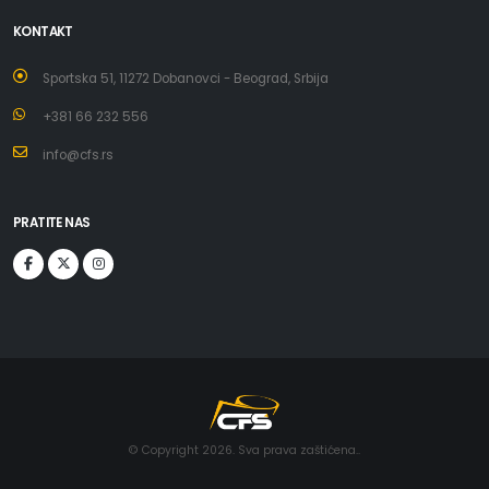
KONTAKT
Sportska 51, 11272 Dobanovci - Beograd, Srbija
+381 66 232 556
info@cfs.rs
PRATITE NAS
© Copyright 2026. Sva prava zaštićena..