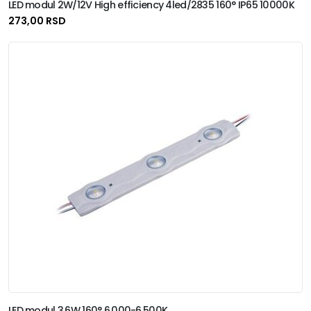
LED modul 2W/12V High efficiency 4led/2835 160° IP65 10000K
273,00 RSD
LED modul 3.6W 160° 6.000-6.500K