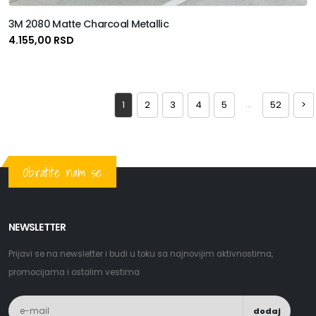
3M 2080 Matte Charcoal Metallic
4.155,00 RSD
...
1
2
3
4
5
52
>
Obratite nam se
NEWSLETTER
Prijavi se na newsletter i budi u toku sa najnovijim aktivnostima,
promocijama i ostalim vestima
dodaj