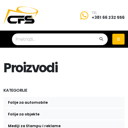
TEL
+381 66 232 556
Proizvodi
KATEGORIJE
Folije za automobile
Folije za zatamnjivanje stakala
Folije za objekte
Zaštitne folije za stakla
Mediji za štampu i reklame
Auto folije za promenu boje