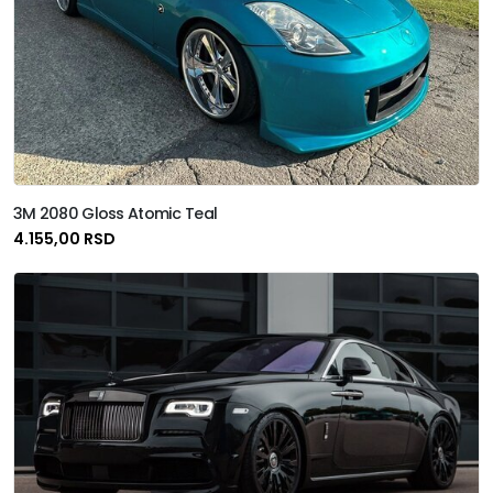
MEAN WELL
Metamark
Oracal
Roll Space
3M 2080 Gloss Atomic Teal
Solar Screen
4.155,00 RSD
Sott
Terminax
Tesa
Titanium
Unifol