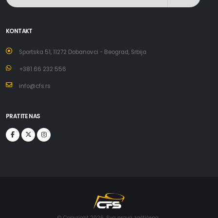
KONTAKT
Sportska 51, 11272 Dobanovci - Beograd, Srbija
+381 66 232 556
info@cfs.rs
PRATITE NAS
© Copyright 2026. Sva prava zaštićena..