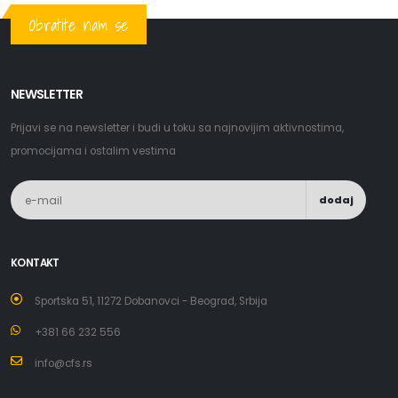
Obratite nam se
NEWSLETTER
Prijavi se na newsletter i budi u toku sa najnovijim aktivnostima,
promocijama i ostalim vestima
dodaj
KONTAKT
Sportska 51, 11272 Dobanovci - Beograd, Srbija
+381 66 232 556
info@cfs.rs