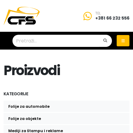
TEL
+381 66 232 556
Proizvodi
KATEGORIJE
Folije za automobile
Folije za zatamnjivanje stakala
Folije za objekte
Zaštitne folije za stakla
Mediji za štampu i reklame
Auto folije za promenu boje