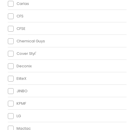
Carlas
CFS
CFSE
Chemical Guys
Cover Styl'
Deconix
EliteX
JINBO
KPMF
LG
Mactac