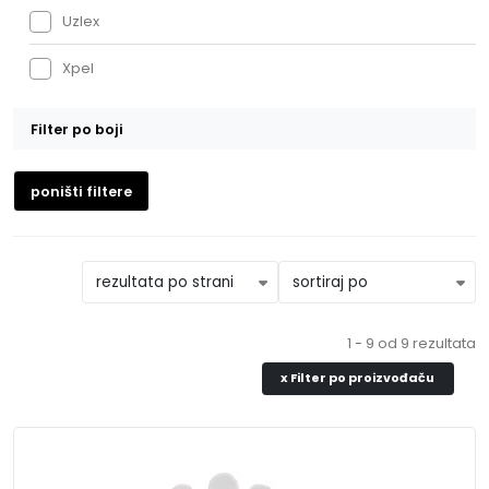
Uzlex
Xpel
Filter po boji
Bela
poništi filtere
Bež
Crna
Plava
1 - 9 od 9 rezultata
Roze
x
Filter po proizvođaču
Svetlo Siva