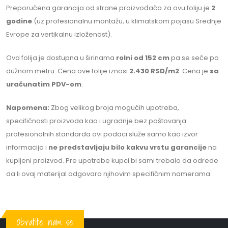
Preporučena garancija od strane proizvođača za ovu foliju je
2
godine
(uz profesionalnu montažu, u klimatskom pojasu Srednje
Evrope za vertikalnu izloženost).
Ova folija je dostupna u širinama
rolni od 152 cm
pa se seče po
dužnom metru. Cena ove folije iznosi
2.430 RSD/m2
. Cena je
sa
uračunatim PDV-om
.
Napomena:
Zbog velikog broja mogućih upotreba,
specifičnosti proizvoda kao i ugradnje bez poštovanja
profesionalnih standarda ovi podaci služe samo kao izvor
informacija i
ne predstavljaju bilo kakvu vrstu garancije
na
kupljeni proizvod. Pre upotrebe kupci bi sami trebalo da odrede
da li ovaj materijal odgovara njihovim specifičnim namerama.
Obratite nam se