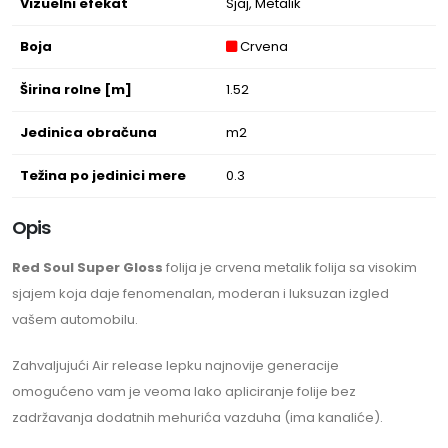
Vizuelni efekat
Sjaj, Metalik
Boja
Crvena
Širina rolne [m]
1.52
Jedinica obračuna
m2
Težina po jedinici mere
0.3
Opis
Red Soul Super Gloss
folija je crvena metalik folija sa visokim
sjajem koja daje fenomenalan, moderan i luksuzan izgled
vašem automobilu.
Zahvaljujući Air release lepku najnovije generacije
omogućeno vam je veoma lako apliciranje folije bez
zadržavanja dodatnih mehurića vazduha (ima kanaliće).