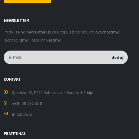
NEWSLETTER
Prijavi se na newsletter i budi u toku sa najnovijim aktivnostima,
promocijama i ostalim vestima
dodaj
KONTAKT
Sportska 51, 11272 Dobanovci - Beograd, Srbija
+381 66 232 556
info@cfs.rs
PRATITE NAS