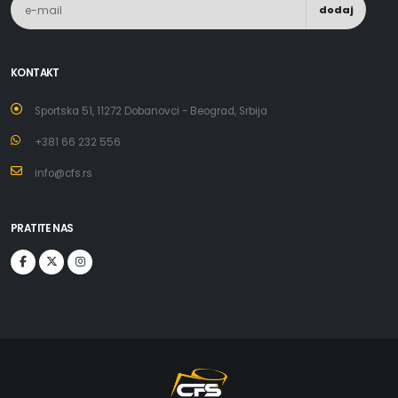
dodaj
KONTAKT
Sportska 51, 11272 Dobanovci - Beograd, Srbija
+381 66 232 556
info@cfs.rs
PRATITE NAS