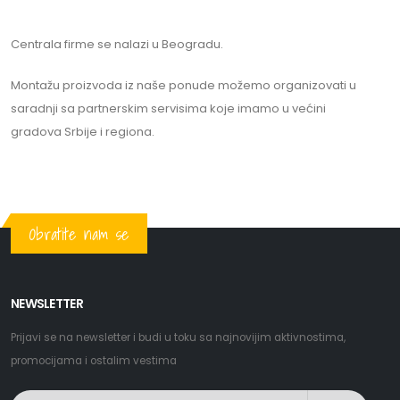
Centrala firme se nalazi u Beogradu.
Montažu proizvoda iz naše ponude možemo organizovati u
saradnji sa partnerskim servisima koje imamo u većini
gradova Srbije i regiona.
Obratite nam se
NEWSLETTER
Prijavi se na newsletter i budi u toku sa najnovijim aktivnostima,
promocijama i ostalim vestima