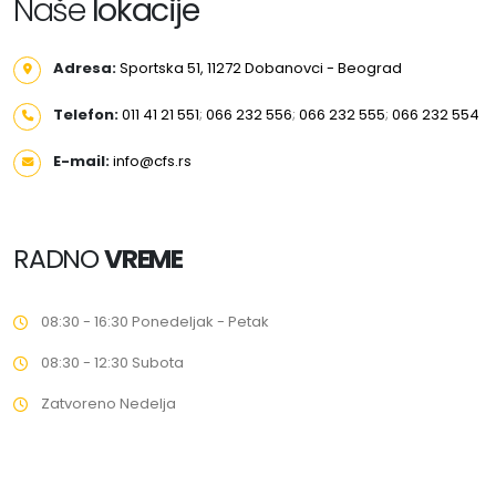
Naše
lokacije
Adresa:
Sportska 51, 11272 Dobanovci - Beograd
Telefon:
011 41 21 551
;
066 232 556
;
066 232 555
;
066 232 554
E-mail:
info@cfs.rs
RADNO
VREME
08:30 - 16:30 Ponedeljak - Petak
08:30 - 12:30 Subota
Zatvoreno Nedelja